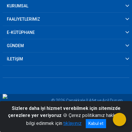
KURUMSAL
FAALİYETLERİMİZ
E-KÜTÜPHANE
GÜNDEM
İLETİŞİM
© 2026 Çanakkale İl Afet ve Acil Durum
Sizlere daha iyi hizmet verebilmek için sitemizde
Müdürlüğü
çerezlere yer veriyoruz
🍪 Çerez politikamız hakkında
bilgi edinmek için
tıklayınız
Kabul et