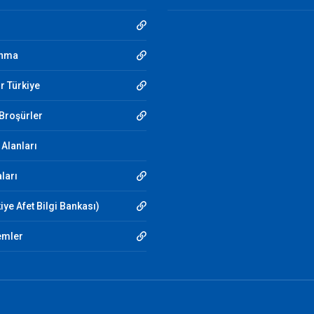
unma
r Türkiye
 Broşürler
Alanları
aları
iye Afet Bilgi Bankası)
emler