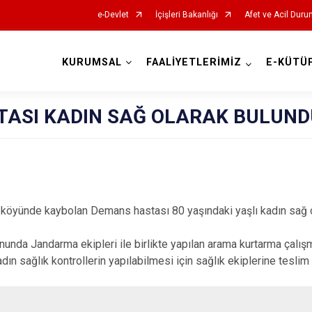
e-Devlet
İçişleri Bakanlığı
Afet ve Acil Duru
KURUMSAL
FAALİYETLERİMİZ
E-KÜTÜ
AFAD İl Müdürlükleri
ASI KADIN SAĞ OLARAK BULUND
ık köyünde kaybolan Demans hastası 80 yaşındaki yaşlı kadın sağ 
unda Jandarma ekipleri ile birlikte yapılan arama kurtarma çalı
adın sağlık kontrollerin yapılabilmesi için sağlık ekiplerine teslim 