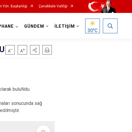
m Yön. Başkanlığı
Çanakkale Valiliği
PHANE
GÜNDEM
İLETİŞİM
30
°C
U
olarak buluNdu.
şmaları sonucunda sağ
edilmiştir.