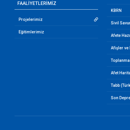
FAALİYETLERİMİZ
KBRN
Projelerimiz
Sivil Sav
Eğitimlerimiz
Afete Hazı
Afişler ve
Toplanma 
Afet Harit
Tabb (Türk
Son Depr