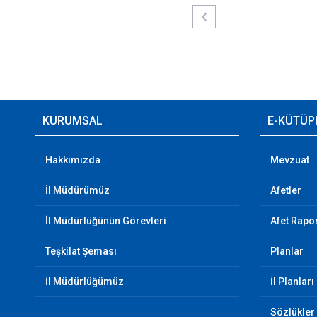
KURUMSAL
E-KÜTÜP
Hakkımızda
Mevzuat
İl Müdürümüz
Afetler
İl Müdürlüğünün Görevleri
Afet Rapor
Teşkilat Şeması
Planlar
İl Müdürlüğümüz
İl Planları
Sözlükler